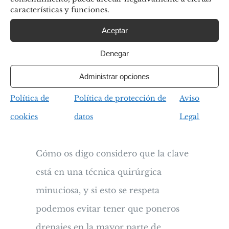
características y funciones.
mamarias salvo en casos concretos
Aceptar
como puede ser un recambio de
prótesis por contractura capsular en
Denegar
el que tenemos que quitar la cápsula
Administrar opciones
antigua ya que estos casos tienen un
Política de
Política de protección de
Aviso
particular tendencia a sangrar algo
cookies
datos
Legal
más.
Cómo os digo considero que la clave
está en una técnica quirúrgica
minuciosa, y si esto se respeta
podemos evitar tener que poneros
drenajes en la mayor parte de