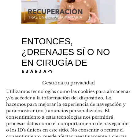
ENTONCES,
¿DRENAJES SÍ O NO
EN CIRUGÍA DE
MAMA?
Gestiona tu privacidad
Cómo resumen os diré que
Utilizamos tecnologías como las cookies para almacenar
y/o acceder a la información del dispositivo. Lo
personalmente prefiero evitarlos
hacemos para mejorar la experiencia de navegación y
para mostrar (no-) anuncios personalizados. El
siempre que pueda, ya sea en
consentimiento a estas tecnologías nos permitirá
aumentos de pecho simples,
procesar datos como el comportamiento de navegación
o los ID's únicos en este sitio. No consentir o retirar el
mastopexia o incluso reducciones
consentimiento, puede afectar negativamente a ciertas