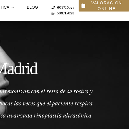
VALORACIÓN
TICA
BLOG
603715023
ONLINE
603715023
 Madrid
sarmonizan con el resto de su rostro y
ocas las veces que el paciente respira
ica avanzada rinoplastia ultrasónica