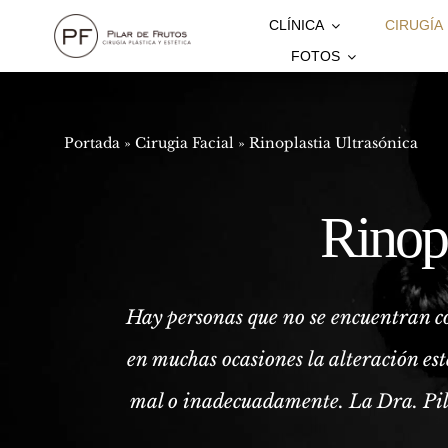
Saltar
CLÍNICA
CIRUGÍA
al
FOTOS
contenido
Portada
»
Cirugia Facial
»
Rinoplastia Ultrasónica
Rinopl
Hay personas que no se encuentran cóm
en muchas ocasiones la alteración est
mal o inadecuadamente. La Dra. Pila