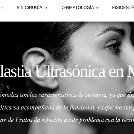
SIN CIRUGÍA
DERMATOLOGÍA
FISIOESTÉ
astia Ultrasónica en
odas con las características de su nariz, ya que de
ética va acompañada de la funcional, ya que no son p
r de Frutos da solución a este problema con la técn