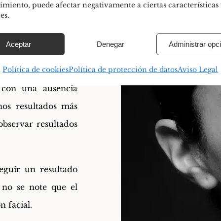
imiento, puede afectar negativamente a ciertas características
modelar los huesos,
es.
ción más precisa de
Aceptar
Denegar
Administrar opc
Política de cookies
Política de protección de datos
Aviso Legal
ones de rinoplastia
 con una ausencia
os resultados más
bservar resultados
seguir un resultado
e no se note que el
 facial.