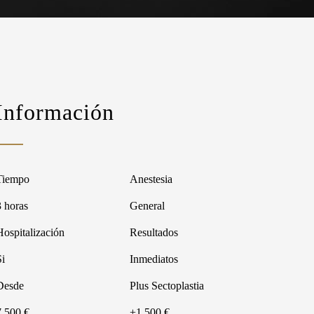
Información
Tiempo
Anestesia
3 horas
General
Hospitalización
Resultados
Si
Inmediatos
Desde
Plus Sectoplastia
7.500 €
+1.500 €