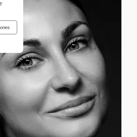
 y
iones