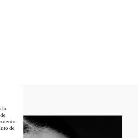
 la
 de
imiento
ento de