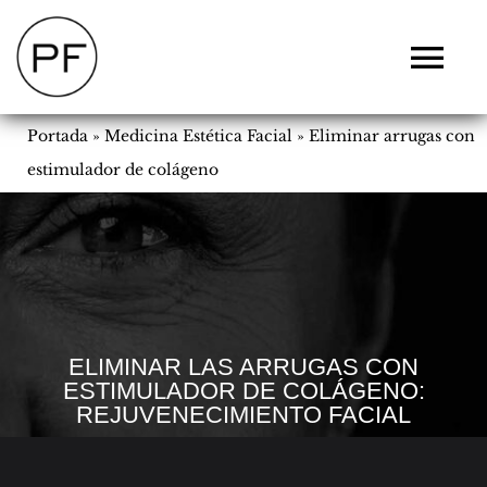
Saltar
al
Tog
contenido
Navi
CLÍNICA
Portada
»
Medicina Estética Facial
»
Eliminar arrugas con
CIRUGÍA
estimulador de colágeno
SIN CIRUGÍA
DERMATOLOGÍA
FISIOESTÉTICA
BLOG
FOTOS
VALORACION ONLINE
ELIMINAR LAS ARRUGAS CON
ESTIMULADOR DE COLÁGENO:
REJUVENECIMIENTO FACIAL