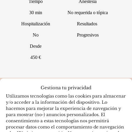
Tiempo
Anestesia
30 min
No requerida o tópica
Hospitalización
Resultados
No
Progresivos
Desde
450 €
Gestiona tu privacidad
QUÉ ES EL ESTIMULADOR DE
Utilizamos tecnologías como las cookies para almacenar
COLÁGENO
y/o acceder a la información del dispositivo. Lo
hacemos para mejorar la experiencia de navegación y
para mostrar (no-) anuncios personalizados. El
consentimiento a estas tecnologías nos permitirá
procesar datos como el comportamiento de navegación
CORRIGE ARRUGAS Y PLIEGUES