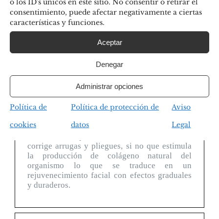
o los ID's únicos en este sitio. No consentir o retirar el
consentimiento, puede afectar negativamente a ciertas
Este tratamiento no sólo corrige las arrugas y
características y funciones.
los pliegues, sino que también estimula la
producción de colágeno propio para tratar
Aceptar
realmente las causas subyacentes del
envejecimiento facial, los efectos son
Denegar
graduales y duraderos, dando una apariencia
juvenil natural.
Administrar opciones
A diferencia de otros rellenos dérmicos,
Nuestro tratamiento presenta una bio-
Política de
Política de protección de
Aviso
reabsorción única.
cookies
datos
Legal
Gracias a sus particularidades únicas no sólo
corrige arrugas y pliegues, si no que estimula
la producción de colágeno natural del
organismo lo que se traduce en un
rejuvenecimiento facial con efectos graduales
y duraderos.