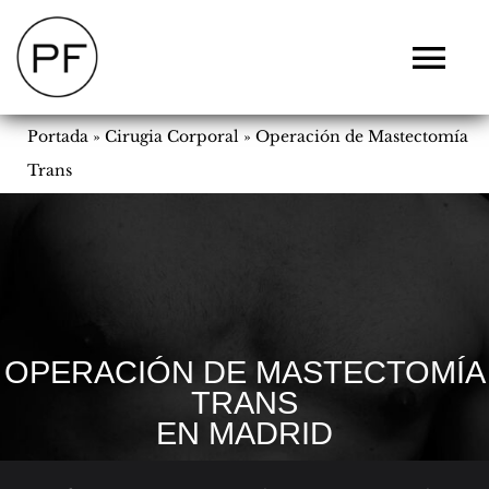
Saltar
al
Tog
contenido
Navi
CLÍNICA
Portada
»
Cirugia Corporal
»
Operación de Mastectomía
CIRUGÍA
Trans
SIN CIRUGÍA
DERMATOLOGÍA
FISIOESTÉTICA
BLOG
FOTOS
VALORACION ONLINE
OPERACIÓN DE MASTECTOMÍA
TRANS
EN MADRID