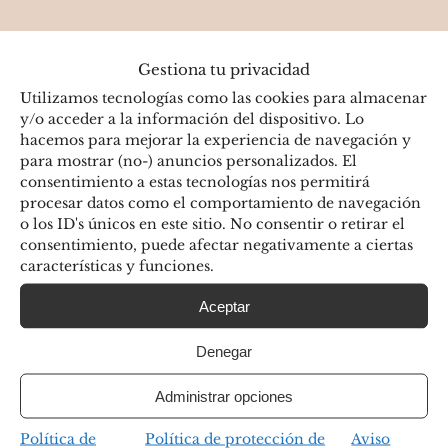
Gestiona tu privacidad
Utilizamos tecnologías como las cookies para almacenar
Especialistas en Mastectomía trans
y/o acceder a la información del dispositivo. Lo
hacemos para mejorar la experiencia de navegación y
en Madrid
para mostrar (no-) anuncios personalizados. El
consentimiento a estas tecnologías nos permitirá
procesar datos como el comportamiento de navegación
En muchas ocasiones se asocia la lipoescultura
o los ID's únicos en este sitio. No consentir o retirar el
consentimiento, puede afectar negativamente a ciertas
para un mejor moldeado masculinizante.
características y funciones.
En cuanto a las técnicas quirúrgicas existen
Aceptar
varias opciones, que dependerán
Denegar
fundamentalmente del volumen mamario
Administrar opciones
inicial, de la distancia a la que esté el pezón y
Política de
Política de protección de
Aviso