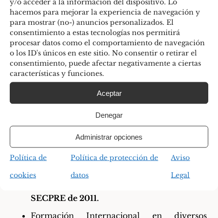
y/o acceder a la información del dispositivo. Lo
de acceso
.
hacemos para mejorar la experiencia de navegación y
para mostrar (no-) anuncios personalizados. El
Miembro numerario de la
SECPRE
consentimiento a estas tecnologías nos permitirá
(Sociedad Española de Cirugía Plástica,
procesar datos como el comportamiento de navegación
o los ID's únicos en este sitio. No consentir o retirar el
Estética y Reparadora) y del Ilustre Colegio
consentimiento, puede afectar negativamente a ciertas
características y funciones.
de Médicos de Madrid (Número de
Colegiado: 2828/62664)
Aceptar
ESPECIALIDAD MIR
en el Hospital
Denegar
Universitario La Paz de Madrid,
Administrar opciones
considerado el más prestigioso a nivel
Política de
Política de protección de
Aviso
nacional
cookies
datos
Legal
1º Premio en el Congreso Nacional de
SECPRE de 2011.
Formación Internacional en diversos