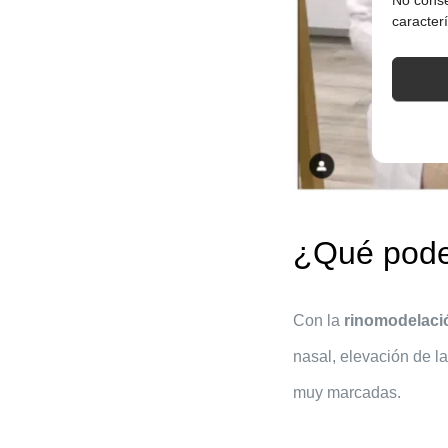
caracterí
¿Qué podem
Con la
rinomodelaci
nasal, elevación de l
muy marcadas.