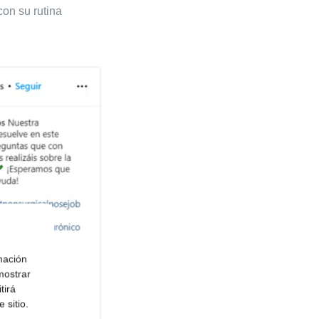
con su rutina
mación
mostrar
tirá
 sitio.