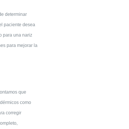
de determinar
el paciente desea
o para una nariz
nes para mejorar la
contamos que
s dérmicos como
ra corregir
completo,