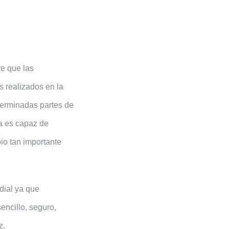
re que las
s realizados en la
eterminadas partes de
ca es capaz de
io tan importante
dial ya que
encillo, seguro,
z.