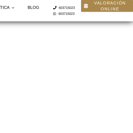
VALORACIÓN
TICA
BLOG
603715023
ONLINE
603715023