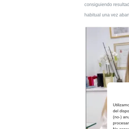
consiguiendo resultad
habitual una vez aban
Utilizam
del disp
(no-) an
procesar
No conse