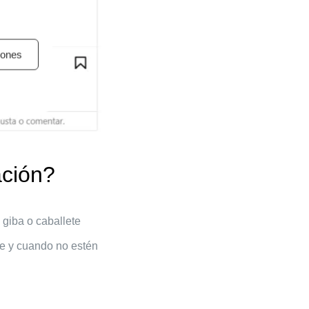
iones
ación?
giba o caballete
re y cuando no estén