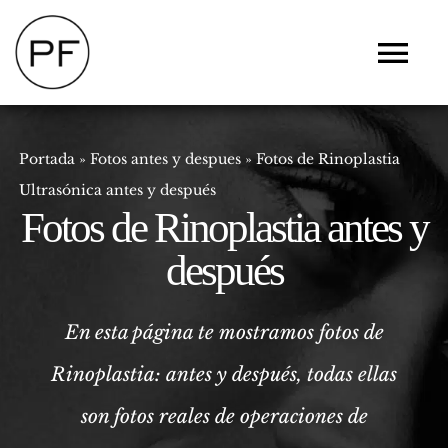
Saltar
al
Tog
contenido
Navi
CLÍNICA
CIRUGÍA
Portada
»
Fotos antes y despues
»
Fotos de Rinoplastia
SIN CIRUGÍA
Ultrasónica antes y después
DERMATOLOGÍA
Fotos de Rinoplastia antes y
FISIOESTÉTICA
después
BLOG
FOTOS
En esta página te mostramos fotos de
VALORACION ONLINE
Rinoplastia
:
antes y después, todas ellas
son fotos reales de operaciones de