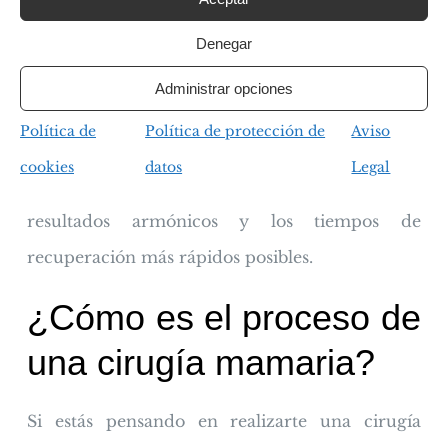
procedimientos mamarios y estamos
comprometidos con la calidad y la excelencia
Denegar
en nuestros resultados. Contamos con
Administrar opciones
tecnología de vanguardia y las mejores prótesis
Política de
Política de protección de
Aviso
para lograr que todos los procedimientos
cookies
datos
Legal
quirúrgicos sean mínimamente invasivos, con
resultados armónicos y los tiempos de
recuperación más rápidos posibles.
¿Cómo es el proceso de
una cirugía mamaria?
Si estás pensando en realizarte una cirugía