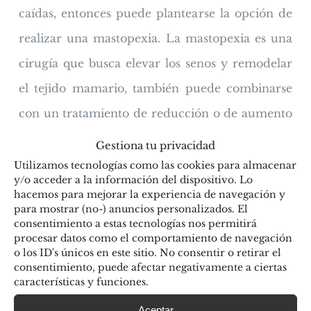
caídas, entonces puede plantearse la opción de
realizar una mastopexia. La mastopexia es una
cirugía que busca elevar los senos y remodelar
el tejido mamario, también puede combinarse
con un tratamiento de reducción o de aumento
y lograr así mejorar la forma y el aspecto
Gestiona tu privacidad
general de las mamas.
Utilizamos tecnologías como las cookies para almacenar
y/o acceder a la información del dispositivo. Lo
hacemos para mejorar la experiencia de navegación y
Cirugía de mamaria en la
para mostrar (no-) anuncios personalizados. El
Clínica Pilar de Frutos
consentimiento a estas tecnologías nos permitirá
procesar datos como el comportamiento de navegación
o los ID's únicos en este sitio. No consentir o retirar el
En la
Cínica Pilar de Frutos
contamos con un
consentimiento, puede afectar negativamente a ciertas
características y funciones.
equipo de cirujanos expertos en toda clase de
Aceptar